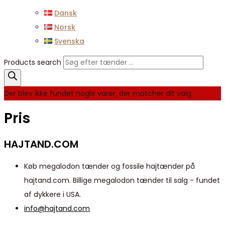
Dansk
Norsk
Svenska
Products search
Der blev ikke fundet nogle varer, der matcher dit valg.
Pris
HAJTAND.COM
Køb megalodon tænder og fossile hajtænder på
hajtand.com. Billige megalodon tænder til salg - fundet
af dykkere i USA.
info@hajtand.com