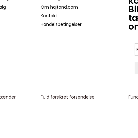
k
Bi
alg
Om hajtand.com
tæ
Kontakt
on
Handelsbetingelser
jtænder
Fuld forsikret forsendelse
Fund