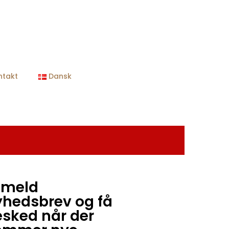
ntakt
Dansk
lmeld
yhedsbrev og få
sked når der