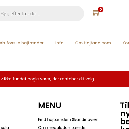
0
øb fossile hajtænder
Info
Om Hajtand.com
Ko
v ikke fundet nogle varer, der matcher dit valg.
MENU
Ti
n
be
Find hajtænder i Skandinavien
 salg
Om megalodon tænder