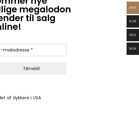
ommer nye
llige megalodon
DKK
nder til salg
EUR
line!
SEK
NOK
et af dykkere i USA