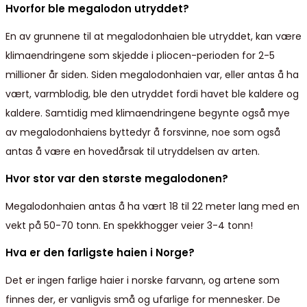
Hvorfor ble megalodon utryddet?
En av grunnene til at megalodonhaien ble utryddet, kan være
klimaendringene som skjedde i pliocen-perioden for 2-5
millioner år siden. Siden megalodonhaien var, eller antas å ha
vært, varmblodig, ble den utryddet fordi havet ble kaldere og
kaldere. Samtidig med klimaendringene begynte også mye
av megalodonhaiens byttedyr å forsvinne, noe som også
antas å være en hovedårsak til utryddelsen av arten.
Hvor stor var den største megalodonen?
Megalodonhaien antas å ha vært 18 til 22 meter lang med en
vekt på 50-70 tonn. En spekkhogger veier 3-4 tonn!
Hva er den farligste haien i Norge?
Det er ingen farlige haier i norske farvann, og artene som
finnes der, er vanligvis små og ufarlige for mennesker. De