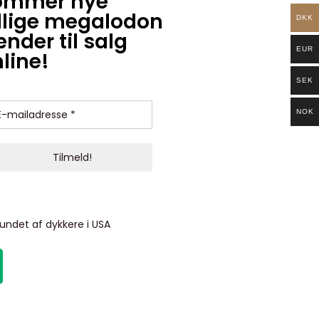
ommer nye
llige megalodon
DKK
nder til salg
EUR
line!
SEK
NOK
undet af dykkere i USA