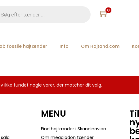
0
øb fossile hajtænder
Info
Om Hajtand.com
Ko
v ikke fundet nogle varer, der matcher dit valg.
MENU
Ti
n
be
Find hajtænder i Skandinavien
 salg
Om megalodon tænder