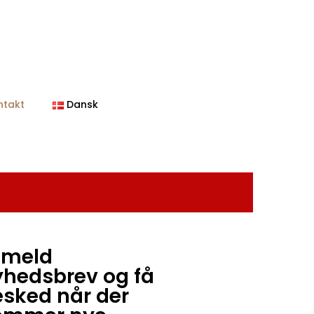
ntakt
Dansk
lmeld
yhedsbrev og få
sked når der