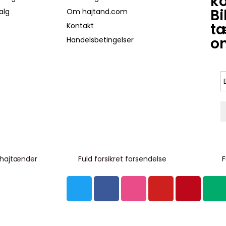
k
Bi
alg
Om hajtand.com
tæ
Kontakt
on
Handelsbetingelser
 hajtænder
Fuld forsikret forsendelse
F