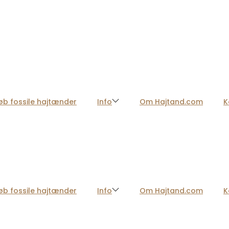
øb fossile hajtænder
Info
Om Hajtand.com
K
øb fossile hajtænder
Info
Om Hajtand.com
K