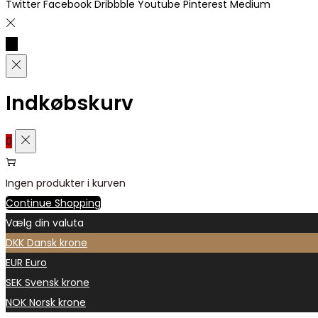
Twitter
Facebook
Dribbble
Youtube
Pinterest
Medium
Indkøbskurv
0
Ingen produkter i kurven
Continue Shopping
Vælg din valuta
DKK
Dansk krone
EUR
Euro
SEK
Svensk krone
NOK
Norsk krone