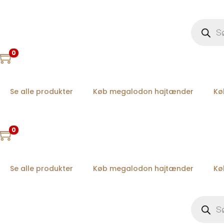
P
r
o
d
u
0
c
t
s
s
e
Se alle produkter
Køb megalodon hajtænder
Kø
a
r
c
h
0
Se alle produkter
Køb megalodon hajtænder
Kø
P
r
o
d