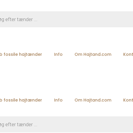
b fossile hajtænder
Info
Om Hajtand.com
Kon
b fossile hajtænder
Info
Om Hajtand.com
Kon