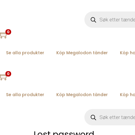
P
r
o
d
u
0
c
t
s
s
e
Se alla produkter
Köp Megalodon tänder
Köp ha
a
r
c
h
0
Se alla produkter
Köp Megalodon tänder
Köp ha
P
r
o
d
u
Lost password
c