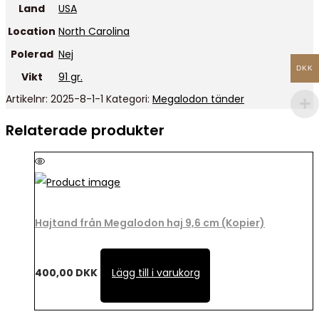
Land
USA
Location
North Carolina
Polerad
Nej
DKK
Vikt
91 gr.
Artikelnr:
2025-8-1-1
Kategori:
Megalodon tänder
Relaterade produkter
Hajtand från Megalodon haj 9,6 cm (Kopier)
400,00
DKK
Lägg till i varukorg