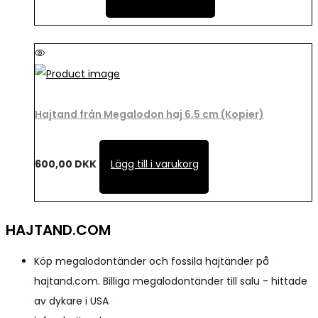
Hajtand från Megalodon haj 6,5 cm (Kopier)
600,00
DKK
Lägg till i varukorg
HAJTAND.COM
Köp megalodontänder och fossila hajtänder på
hajtand.com. Billiga megalodontänder till salu - hittade
av dykare i USA